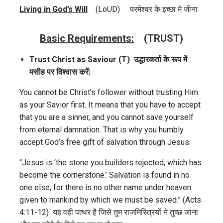
Living in God’s Will
(LoUD) परमेश्वर के इच्छा मे जीना
Basic Requirements:
(TRUST)
Trust Christ as Saviour (T)
उद्धारकर्ता के रूप में
मसीह पर विश्वास करें|
You cannot be Christ’s follower without trusting Him
as your Savior first. It means that you have to accept
that you are a sinner, and you cannot save yourself
from eternal damnation. That is why you humbly
accept God’s free gift of salvation through Jesus.
“Jesus is ‘the stone you builders rejected, which has
become the cornerstone.’ Salvation is found in no
one else, for there is no other name under heaven
given to mankind by which we must be saved.” (Acts
4:11-12) यह वही पत्थर है जिसे तुम राजमिस्त्रियों ने तुच्‍छ जाना